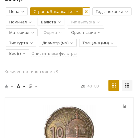
Цена
Страна
: Закавказье
Годы чеканки
Номинал
Валюта
Тип выпуска
Материал
Форма
Ориентация
Тип гурта
Диаметр (мм)
Толщина (мм)
Очистить все фильтры
Вес (г)
Количество типов монет: 9
20
40
80