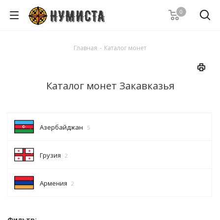
0
Главная
-
Каталог монет
Каталог монет Закавказья
Азербайджан
5
Грузия
2
Армения
2
Фильтр: