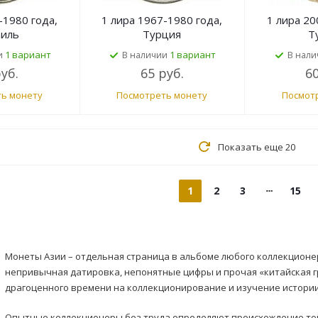
-1980 года,
1 лира 1967-1980 года,
1 лира 20
аиль
Турция
Т
1 вариант
1 вариант
и
В наличии
В нали
руб.
65 руб.
60
ь монету
Посмотреть монету
Посмот
Показать еще 20
1
2
3
15
Монеты Азии – отдельная страница в альбоме любого коллекционе
непривычная датировка, непонятные цифры и прочая «китайская г
драгоценного времени на коллекционирование и изучение истории
Опытные коллекционеры без труда определяют происхождение той