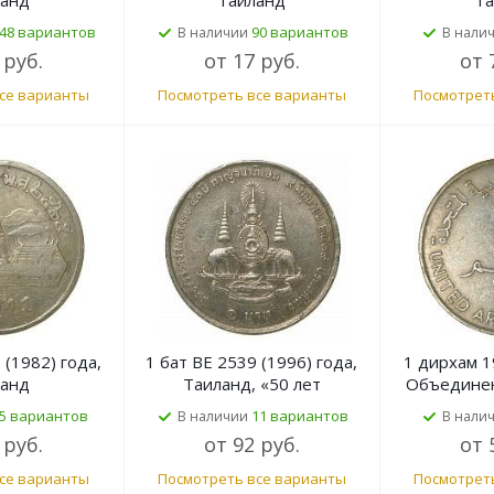
ланд
Таиланд
Та
48 вариантов
90 вариантов
В наличии
В нали
 руб.
от
17 руб.
от
се варианты
Посмотреть все варианты
Посмотрет
 (1982) года,
1 бат BE 2539 (1996) года,
1 дирхам 1
ланд
Таиланд, «50 лет
Объединен
правления Короля Рамы
Эмир
5 вариантов
11 вариантов
В наличии
В нали
IX»
 руб.
от
92 руб.
от
се варианты
Посмотреть все варианты
Посмотрет