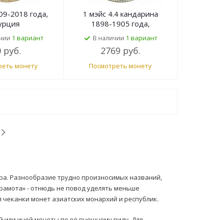
09-2018 года,
1 мэйс 4.4 кандарина
урция
1898-1905 года,
Китайская империя
1 вариант
1 вариант
чии
В наличии
 руб.
2769 руб.
реть монету
Посмотреть монету
ра. Разнообразие трудно произносимых названий,
рамота» - отнюдь не повод уделять меньше
 чеканки монет азиатских монархий и республик.
 или иной монеты по её внешнему виду. Для