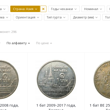
а
Страна
: Азия
Годы чеканки
Номинал
рма
Ориентация
Тип гурта
Диаметр (мм)
То
монет: 296
По алфавиту
По цене
2008 года,
1 бат 2009-2017 года,
1 бат BE 25