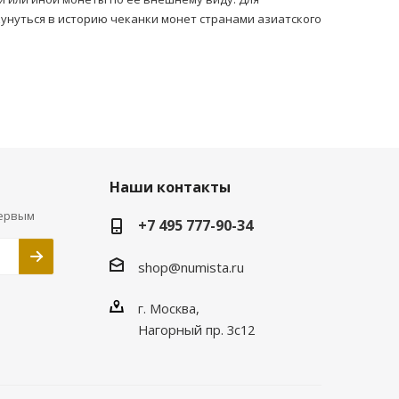
унуться в историю чеканки монет странами азиатского
Наши контакты
первым
+7 495 777-90-34
shop@numista.ru
г. Москва,
Нагорный пр. 3с12