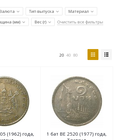
Валюта
Тип выпуска
Материал
Очистить все фильтры
лщина (мм)
Вес (г)
20
40
80
05 (1962) года,
1 бат BE 2520 (1977) года,