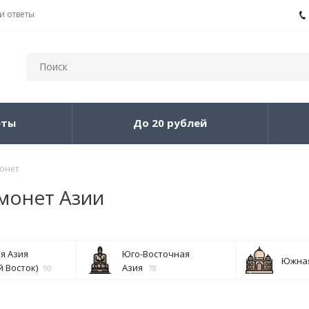
и ответы
еты
До 20 рублей
монет
монет Азии
я Азия
Юго-Восточная
Южная
 Восток)
Азия
90
78