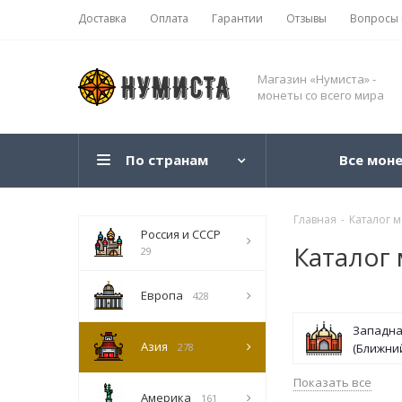
Доставка
Оплата
Гарантии
Отзывы
Вопросы 
Магазин «Нумиста» -
монеты со всего мира
По странам
Все мон
Главная
-
Каталог 
Россия и СССР
Каталог 
29
Европа
428
Западна
Азия
278
(Ближний
Показать все
Америка
161