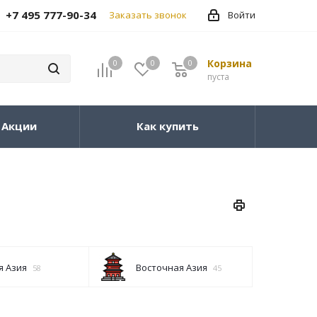
+7 495 777-90-34
Заказать звонок
Войти
Корзина
0
0
0
пуста
Акции
Как купить
 Азия
Восточная Азия
58
45