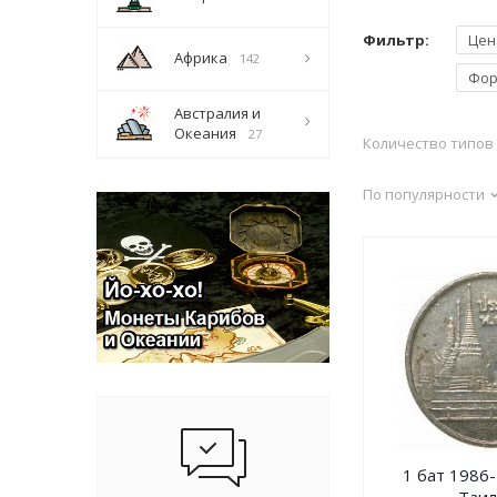
Фильтр:
Цен
Африка
142
Фо
Австралия и
Океания
27
Количество типов 
По популярности
1 бат 1986-