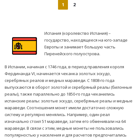
1
2
Испания (королевство Испания) –
государство, находящееся на юго-западе
Европы и занимает большую часть
Пиренейского полуострова.
В Испании, начиная с 1746 года, в период правления короля
Фердинанда VI, начинается чеканка золотых эскудо,
серебряных реалов и медных мараведи. С 1808-го года
выпускаются в оборот золотой и серебряный реалы (билонные
реалы), также параллельно до 1850-го года чеканились
испанские реалы: золотые эскудо, серебряные реалы и медные
мараведи. Соотношения монет имели достаточно сложную
систему и регулярно менялись. Например, один реал
изначально стоил 51 мараведи, затем его обменивали на 64
мараведи. В связи с этим, медные монеты не пользовались
популярностью у населения и для расчетов предпочитались