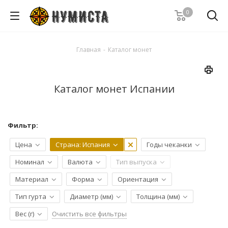
0
Главная
-
Каталог монет
Каталог монет Испании
Фильтр:
Цена
Страна
: Испания
Годы чеканки
Номинал
Валюта
Тип выпуска
Материал
Форма
Ориентация
Тип гурта
Диаметр (мм)
Толщина (мм)
Очистить все фильтры
Вес (г)