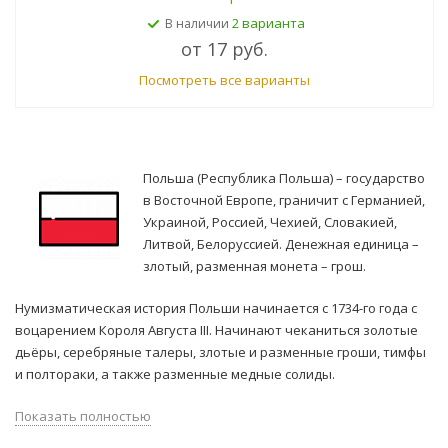
2 варианта
В наличии
от
17 руб.
Посмотреть все варианты
Польша (Республика Польша) – государство
в Восточной Европе, граничит с Германией,
Украиной, Россией, Чехией, Словакией,
Литвой, Белоруссией. Денежная единица –
злотый, разменная монета – грош.
Нумизматическая история Польши начинается с 1734-го года с
воцарением Короля Августа III. Начинают чеканиться золотые
дьёры, серебряные талеры, злотые и разменные гроши, тимфы
и полтораки, а также разменные медные солиды.
Показать полностью