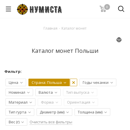
0
Главная
-
Каталог монет
Каталог монет Польши
Фильтр:
Цена
Страна
: Польша
Годы чеканки
Номинал
Валюта
Тип выпуска
Материал
Форма
Ориентация
Тип гурта
Диаметр (мм)
Толщина (мм)
Очистить все фильтры
Вес (г)