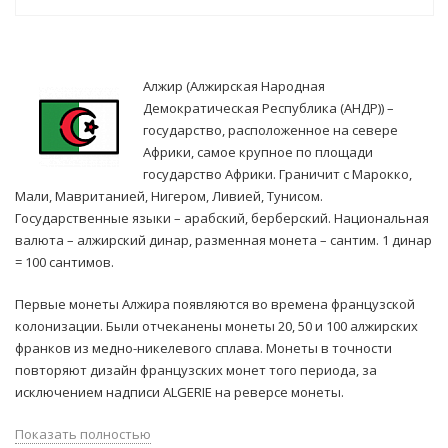
Алжир (Алжирская Народная
Демократическая Республика (АНДР)) –
государство, расположенное на севере
Африки, самое крупное по площади
государство Африки. Граничит с Марокко,
Мали, Мавританией, Нигером, Ливией, Тунисом.
Государственные языки – арабский, берберский. Национальная
валюта – алжирский динар, разменная монета – сантим. 1 динар
= 100 сантимов.
Первые монеты Алжира появляются во времена французской
колонизации. Были отчеканены монеты 20, 50 и 100 алжирских
франков из медно-никелевого сплава. Монеты в точности
повторяют дизайн французских монет того периода, за
исключением надписи ALGERIE на реверсе монеты.
Показать полностью