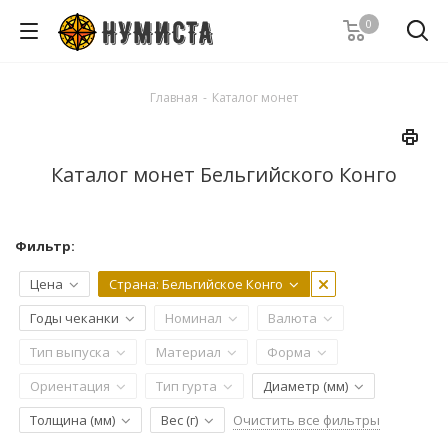
0
Главная
-
Каталог монет
Каталог монет Бельгийского Конго
Фильтр:
Цена
Страна
: Бельгийское Конго
Годы чеканки
Номинал
Валюта
Тип выпуска
Материал
Форма
Ориентация
Тип гурта
Диаметр (мм)
Очистить все фильтры
Толщина (мм)
Вес (г)