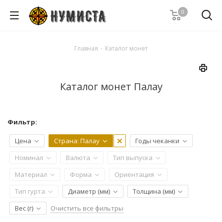
0
Главная
-
Каталог монет
Каталог монет Палау
Фильтр:
Цена
Страна
: Палау
Годы чеканки
Номинал
Валюта
Тип выпуска
Материал
Форма
Ориентация
Тип гурта
Диаметр (мм)
Толщина (мм)
Очистить все фильтры
Вес (г)