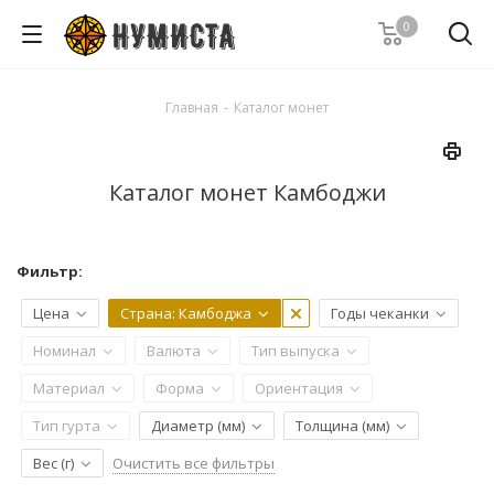
0
Главная
-
Каталог монет
Каталог монет Камбоджи
Фильтр:
Цена
Страна
: Камбоджа
Годы чеканки
Номинал
Валюта
Тип выпуска
Материал
Форма
Ориентация
Тип гурта
Диаметр (мм)
Толщина (мм)
Очистить все фильтры
Вес (г)