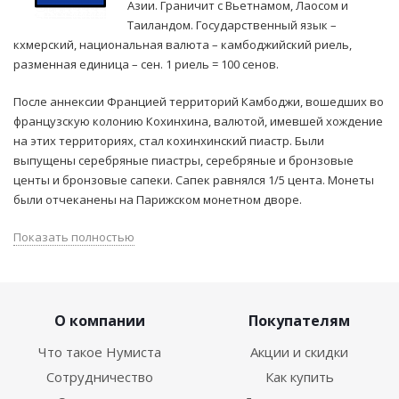
Азии. Граничит с Вьетнамом, Лаосом и
Таиландом. Государственный язык –
кхмерский, национальная валюта – камбоджийский риель,
разменная единица – сен. 1 риель = 100 сенов.
После аннексии Францией территорий Камбоджи, вошедших во
французскую колонию Кохинхина, валютой, имевшей хождение
на этих территориях, стал кохинхинский пиастр. Были
выпущены серебряные пиастры, серебряные и бронзовые
центы и бронзовые сапеки. Сапек равнялся 1/5 цента. Монеты
были отчеканены на Парижском монетном дворе.
Показать полностью
О компании
Покупателям
Что такое Нумиста
Акции и скидки
Сотрудничество
Как купить