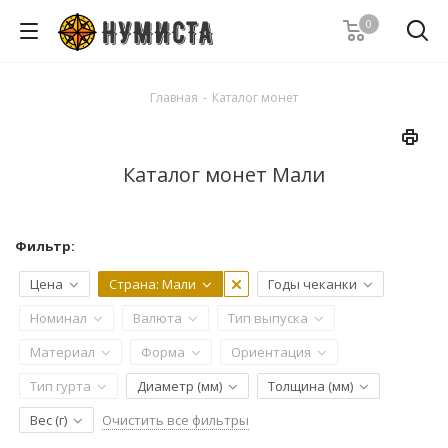
0
Главная
-
Каталог монет
Каталог монет Мали
Фильтр:
Цена
Страна
: Мали
Годы чеканки
Номинал
Валюта
Тип выпуска
Материал
Форма
Ориентация
Тип гурта
Диаметр (мм)
Толщина (мм)
Очистить все фильтры
Вес (г)