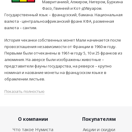
Мавританией, Алжиром, Нигером, Буркина
Фасо, Гвинеей и Кот-д’Ивуаром.
Государственный язык – французский, бамана. Национальная
валюта - центральноафриканский франк КФА, разменная
валюта – сантим.
История чеканки собственных монет Мали начинается после
провозглашения независимости от Франции в 1960-м году.
Первыми были отчеканены в 1961-м году 5, 10 и 25 франков из
алюминия. На аверсе были изображены животные –
представители фауны государства, на реверсе – крупно
номинал и название монеты на французском языке в
обрамлении листьев.
Показать полностью
О компании
Покупателям
Что такое Нумиста
Акции и скидки