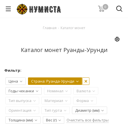
0
Главная
-
Каталог монет
Каталог монет Руанды-Урунди
Фильтр:
Цена
Страна
: Руанда-Урунди
Годы чеканки
Номинал
Валюта
Тип выпуска
Материал
Форма
Ориентация
Тип гурта
Диаметр (мм)
Очистить все фильтры
Толщина (мм)
Вес (г)