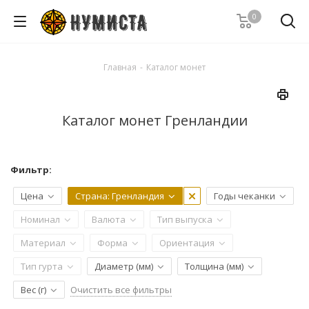
0
Главная
-
Каталог монет
Каталог монет Гренландии
Фильтр:
Цена
Страна
: Гренландия
Годы чеканки
Номинал
Валюта
Тип выпуска
Материал
Форма
Ориентация
Тип гурта
Диаметр (мм)
Толщина (мм)
Очистить все фильтры
Вес (г)