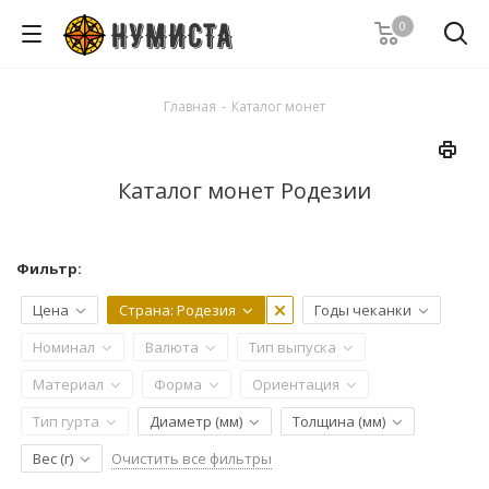
0
Главная
-
Каталог монет
Каталог монет Родезии
Фильтр:
Цена
Страна
: Родезия
Годы чеканки
Номинал
Валюта
Тип выпуска
Материал
Форма
Ориентация
Тип гурта
Диаметр (мм)
Толщина (мм)
Очистить все фильтры
Вес (г)