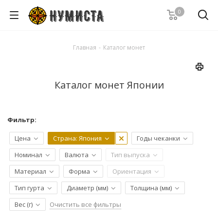
0
Главная
-
Каталог монет
Каталог монет Японии
Фильтр:
Цена
Страна
: Япония
Годы чеканки
Номинал
Валюта
Тип выпуска
Материал
Форма
Ориентация
Тип гурта
Диаметр (мм)
Толщина (мм)
Очистить все фильтры
Вес (г)