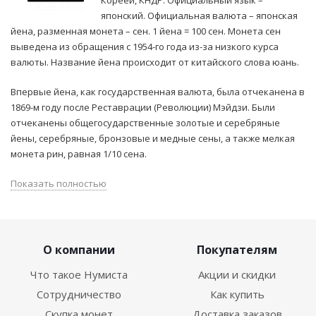
Кореей, КНДР. Официальный язык –
японский. Официальная валюта – японская
йена, разменная монета – сен. 1 йена = 100 сен. Монета сен
выведена из обращения с 1954-го года из-за низкого курса
валюты. Название йена происходит от китайского слова юань.
Впервые йена, как государственная валюта, была отчеканена в
1869-м году после Реставрации (Революции) Мэйдзи. Были
отчеканены общегосударственные золотые и серебряные
йены, серебряные, бронзовые и медные сены, а также мелкая
монета рин, равная 1/10 сена.
Показать полностью
О компании
Покупателям
Что такое Нумиста
Акции и скидки
Сотрудничество
Как купить
Скупка монет
Доставка заказов