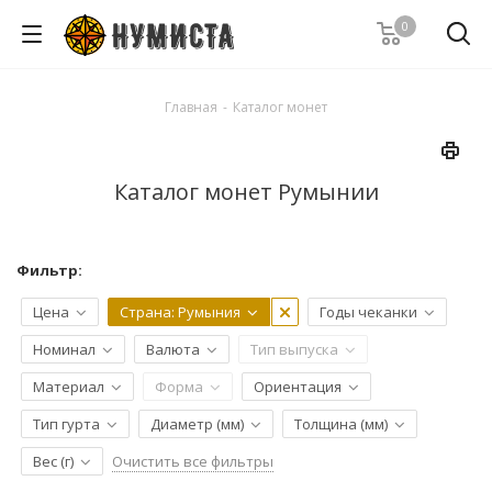
0
Главная
-
Каталог монет
Каталог монет Румынии
Фильтр:
Цена
Страна
: Румыния
Годы чеканки
Номинал
Валюта
Тип выпуска
Материал
Форма
Ориентация
Тип гурта
Диаметр (мм)
Толщина (мм)
Очистить все фильтры
Вес (г)